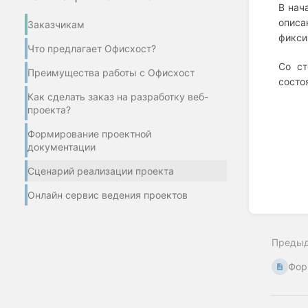
В нач
описа
Заказчикам
фикси
Что предлагает Офисхост?
Со ст
Преимущества работы с Офисхост
состо
Как сделать заказ на разработку веб-
Enter
проекта?
section
select
Формирование проектной
mode
документации
Сценарий реализации проекта
Онлайн сервис ведения проектов
Преды
Фор