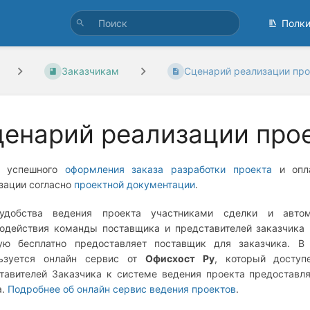
Полк
Заказчикам
Сценарий реализации про
енарий реализации про
е успешного
оформления заказа разработки проекта
и опла
зации согласно
проектной документации
.
удобства ведения проекта участниками сделки и автома
одействия команды поставщика и представителей заказчика
ую бесплатно предоставляет поставщик для заказчика. В
льзуется онлайн сервис от
Офисхост Ру
, который досту
тавителей Заказчика к системе ведения проекта предоставл
а.
Подробнее об онлайн сервис ведения проектов
.